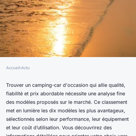
Accueil
›
Actu
ACTU
Les 10 camping-cars
Trouver un camping-car d'occasion qui allie qualité,
fiabilité et prix abordable nécessite une analyse fine
d'occasion les plus avantageux
des modèles proposés sur le marché. Ce classement
à explorer
met en lumière les dix modèles les plus avantageux,
sélectionnés selon leur performance, leur équipement
Eva
•
12 août 2025
•
7 min de lecture
et leur coût d’utilisation. Vous découvrirez des