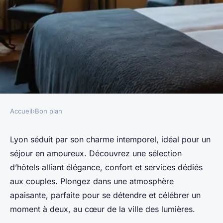
Accueil
›
Bon plan
BON PLAN
Les meilleurs hôtels en
Lyon séduit par son charme intemporel, idéal pour un
séjour en amoureux. Découvrez une sélection
amoureux à lyon pour se
d’hôtels alliant élégance, confort et services dédiés
détendre
aux couples. Plongez dans une atmosphère
apaisante, parfaite pour se détendre et célébrer un
Elena
•
29 octobre 2025
•
7 min de lecture
moment à deux, au cœur de la ville des lumières.